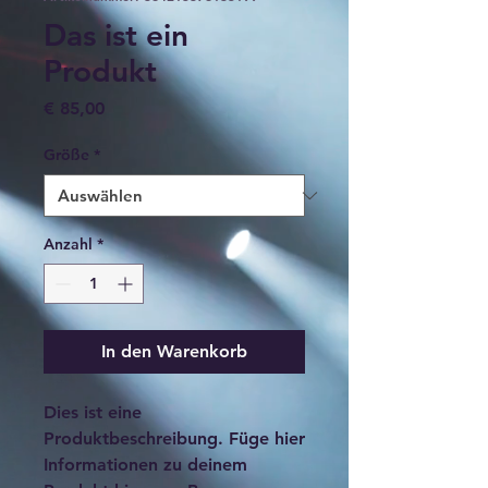
Das ist ein
Produkt
Preis
€ 85,00
Größe
*
Anzahl
*
In den Warenkorb
Dies ist eine 
Produktbeschreibung. Füge hier 
Informationen zu deinem 